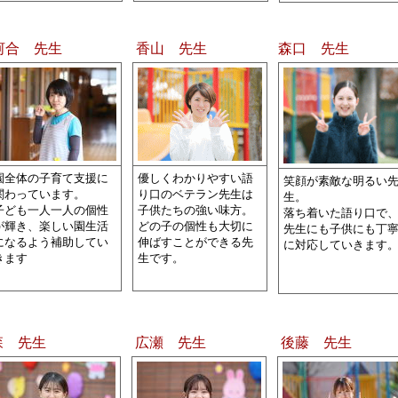
河合 先生
香山 先生
森口 先生
園全体の子育て支援に
優しくわかりやすい語
笑顔が素敵な明るい
関わっています。
り口のベテラン先生は
生。
子ども一人一人の個性
子供たちの強い味方。
落ち着いた語り口で
が輝き、楽しい園生活
どの子の個性も大切に
先生にも子供にも丁
になるよう補助してい
伸ばすことができる先
に対応していきます
きます
生です。
森 先生
広瀬 先生
後藤 先生