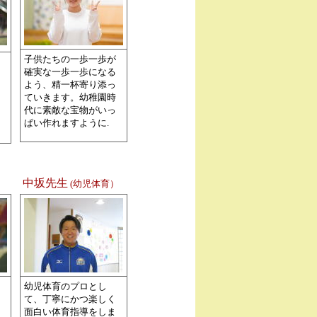
子供たちの一歩一歩が
確実な一歩一歩になる
よう、精一杯寄り添っ
ていきます。幼稚園時
代に素敵な宝物がいっ
ぱい作れますように
.
中坂先生
(幼児体育）
幼児体育のプロとし
て、丁寧にかつ楽しく
面白い体育指導をしま