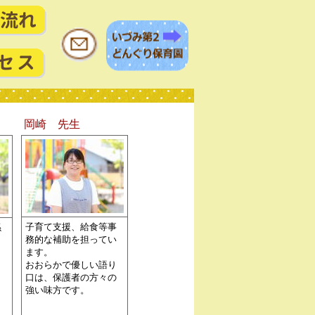
岡崎 先生
子育て支援、給食等事
係
務的な補助を担ってい
。
ます。
おおらかで優しい語り
ら
口は、保護者の方々の
強い味方です。