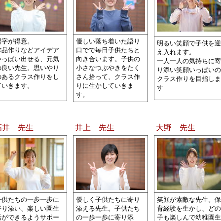
習字が得意。
優しい落ち着いた語り
明るい笑顔で子供を迎
作品作りなどアイデア
口でで毎日子供たちと
え入れます。
いっぱい出せる、元気
向き合います。
子供の
一人一人の気持ちに寄
の良い先生。思いやり
小さなつぶやきをたく
り添い笑顔いっぱいの
のあるクラス作りをし
さん拾って、クラス作
クラス作りを目指しま
ていきます。
りに生かしていきま
す
す。
高井 先生
井上 先生
大野 先生
子供たちの一歩一歩に
優しく子供たちに寄り
笑顔が素敵な先生。保
寄り添い、楽しい園生
添える先生。子供たち
育経験を生かし、どの
活ができるようサポー
の一歩一歩に寄り添
子も楽しんで幼稚園生