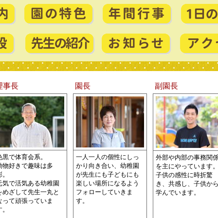
理事長
園長
副園長
色黒で体育会系。
一人一人の個性にしっ
外部や内部の事務関
動物好きで趣味は多
かり向き合い、幼稚園
を主にやっています
彩。
が先生にも子どもにも
子供の感性に時折驚
元気で活気ある幼稚園
楽しい場所になるよう
き、共感し、子供か
をめざして先生一丸と
フォローしていきま
学んでいます。
なって頑張っていま
す。
す。