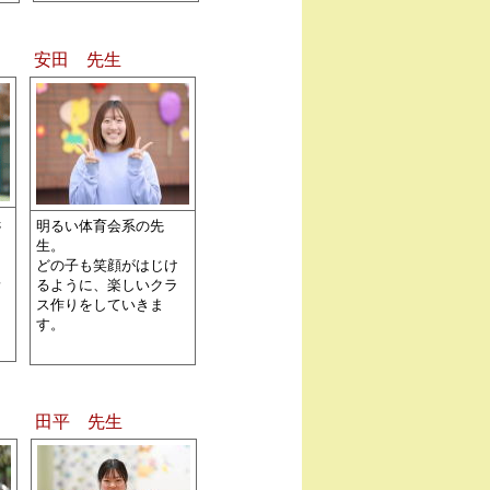
安田 先生
先
明るい体育会系の先
生。
、
どの子も笑顔がはじけ
寧
るように、楽しいクラ
。
ス作りをしていきま
す。
田平 先生