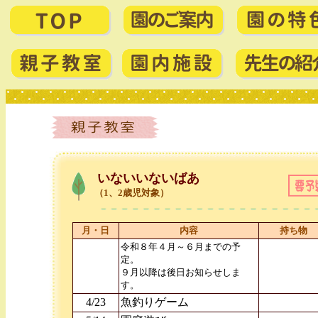
いないいないばあ
（1、2歳児対象）
月・日
内容
持ち物
令和８年４月～６月までの予
定。
９月以降は後日お知らせしま
す。
4/23
魚釣りゲーム