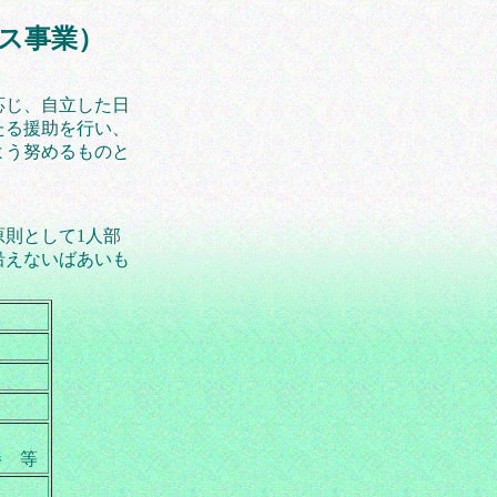
ス事業）
応じ、自立した日
たる援助を行い、
よう努めるものと
則として1人部
沿えないばあいも
棒 等