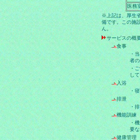
医務
※上記は、厚生
備です。この施
ん。
サービスの概
食事
・当
者の
・ご
して
入浴
・寝
排泄
・排
機能訓練
・機
要な
健康管理