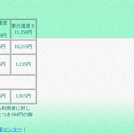
護度
要介護度５
４
11,350円
50円
85円
10,215円
65円
1,135円
45円
1,915円
る利用者に対し
つき184円の御
援センター
｜