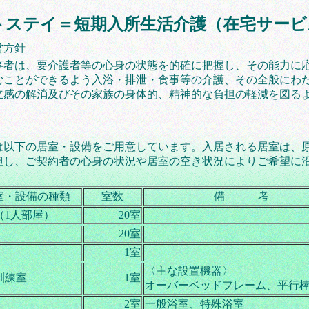
トステイ＝短期入所生活介護（在宅サービ
営方針
事者は、要介護者等の心身の状態を的確に把握し、その能力に
むことができるよう入浴・排泄・食事等の介護、その全般にわ
立感の解消及びその家族の身体的、精神的な負担の軽減を図る
は以下の居室・設備をご用意しています。入居される居室は、原
但し、ご契約者の心身の状況や居室の空き状況によりご希望に
）
室・設備の種類
室数
備 考
（1人部屋）
20室
20室
1室
〈主な設置機器〉
訓練室
1室
オーバーベッドフレーム、平行
2室
一般浴室、特殊浴室