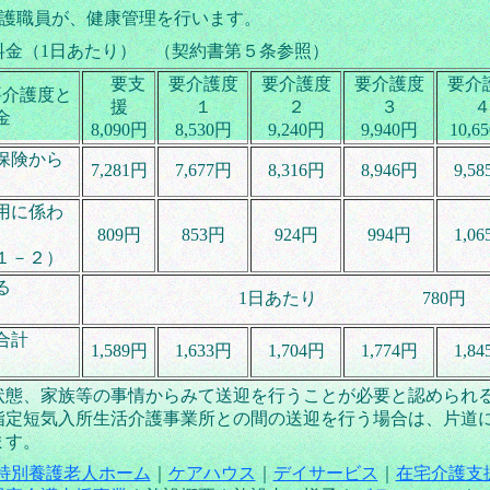
護職員が、健康管理を行います。
料金（1日あたり） （契約書第５条参照）
要支
要介護度
要介護度
要介護度
要介
要介護度と
援
１
２
３
金
8,090円
8,530円
9,240円
9,940円
10,6
保険から
7,281円
7,677円
8,316円
8,946円
9,5
用に係わ
809円
853円
924円
994円
1,0
１－２）
る
1日あたり 780円
合計
1,589円
1,633円
1,704円
1,774円
1,8
状態、家族等の事情からみて送迎を行うことが必要と認められ
指定短気入所生活介護事業所との間の送迎を行う場合は、片道に
ます。
特別養護老人ホーム
｜
ケアハウス
｜
デイサービス
｜
在宅介護支