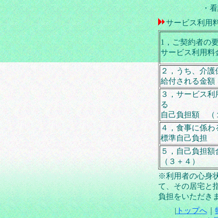
・看
サービス利用
1，ご契約者の
サービス利用料
２，うち、介護
給付される金額
３，サービス利
る
自己負担額 （
４，食事に係わ
標準自己負担
５，自己負担額
（３＋４）
※利用者の心身
て、その居宅と
負担をいただき
|
トップへ
｜