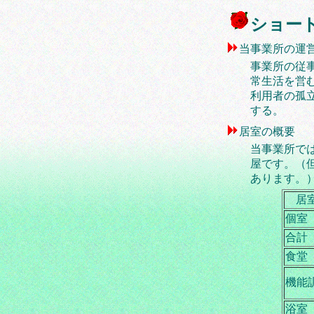
ショー
当事業所の運
事業所の従
常生活を営
利用者の孤
する。
居室の概要
当事業所で
屋です。（
あります。
居
個室
合計
食堂
機能
浴室